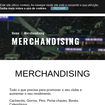
Este site utiliza cookies. Ao navegar neste site está a consentir a sua utilizção.
Este site utiliza cookies. Ao navegar neste site está a consentir a sua utilizção.
0
Saiba mais sobre o uso de cookies
Saiba mais sobre o uso de cookies
Home
Merchandising
MERCHANDISING
MERCHANDISING
Tudo o que precisa para promover o seu clube e
aumentar o seu rendimento.
Cachecóis, Gorros, Pins, Porta-chaves, Bonés,
Calendários…