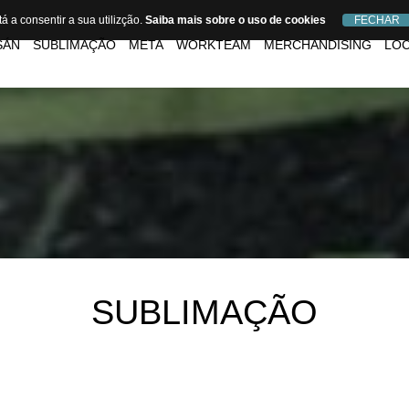
tá a consentir a sua utilizção.
tá a consentir a sua utilizção.
Saiba mais sobre o uso de cookies
Saiba mais sobre o uso de cookies
SÁN
SUBLIMAÇÃO
META
WORKTEAM
MERCHANDISING
LOC
SUBLIMAÇÃO